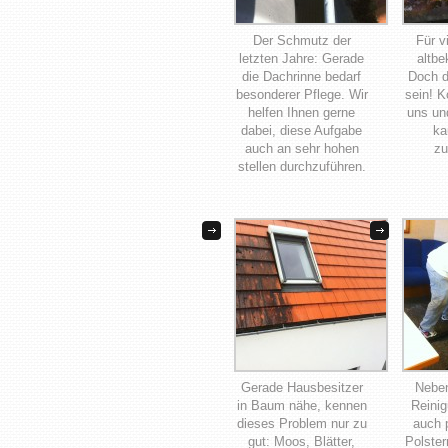
Der Schmutz der
Für v
letzten Jahre: Gerade
altbe
die Dachrinne bedarf
Doch d
besonderer Pflege. Wir
sein! K
helfen Ihnen gerne
uns un
dabei, diese Aufgabe
ka
auch an sehr hohen
zu
stellen durchzuführen.
Gerade Hausbesitzer
Neben
in Baum nähe, kennen
Reinig
dieses Problem nur zu
auch 
gut: Moos, Blätter,
Polster