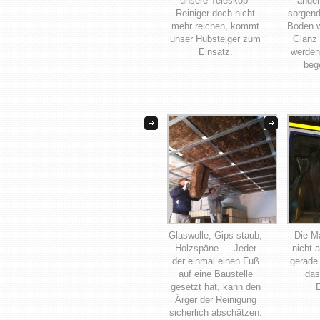
unsere Teleskop-
ander
Reiniger doch nicht
sorgend
mehr reichen, kommt
Boden w
unser Hubsteiger zum
Glanz 
Einsatz.
werden
bege
Glaswolle, Gips-staub,
Die M
Holzspäne … Jeder
nicht a
der einmal einen Fuß
gerade
auf eine Baustelle
das
gesetzt hat, kann den
E
Ärger der Reinigung
sicherlich abschätzen.