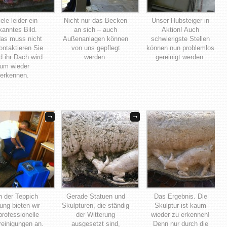
iele leider ein
Nicht nur das Becken
Unser Hubsteiger in
kanntes Bild.
an sich – auch
Aktion! Auch
as muss nicht
Außenanlagen können
schwierigste Stellen
ontaktieren Sie
von uns gepflegt
können nun problemlos
d ihr Dach wird
werden.
gereinigt werden.
um wieder
erkennen.
 der Teppich
Gerade Statuen und
Das Ergebnis. Die
ung bieten wir
Skulpturen, die ständig
Skulptur ist kaum
professionelle
der Witterung
wieder zu erkennen!
reinigungen an.
ausgesetzt sind,
Denn nur durch die