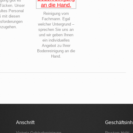
igung gibt es
 Tücken. Unser
ltes Personal
Reinigung vom
ß mit diesen
Fachmann. Egal
sforderungen
welcher Untergrund –
zugehen.
sprechen Sie uns an
und wir geben Ihnen
ein individuelles
Angebot zu Ihrer
Bodenreinigung an die
Hand.
Anschrift
Geschäftsinh
Victoria Gebäudereinigung
Rrustem Haliti