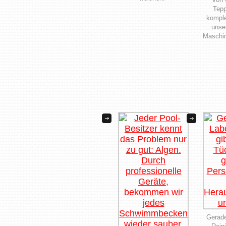
Tepp
komple
unse
Maschin
Gerade