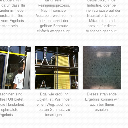
e Böden. Wir
wir unseren
Gewerblich, in der
 dafür, dass Ihr
Reinigungsprozess.
Industrie, oder bei
ieder im neuen
Nach Intensiver
Ihnen zuhause auf der
erstrahlt – Sie
Vorarbeit, wird hier im
Baustelle. Unsere
 vom Ergebnis
letzten schritt der
Mitarbeiter sind
istert sein.
gelöste Schmutz
speziell für diese
einfach weggesaugt.
Aufgaben geschult.
aschinen sind
Egal wie groß ihr
Dieses strahlende
lles! Oft bietet
Objekt ist: Wir finden
Ergebnis können wir
 die Handarbeit
einen Weg, auch den
auch bei Ihnen
 optimalste
letzten Schmutz zu
erzielen.
rgebnis.
beseitigen.