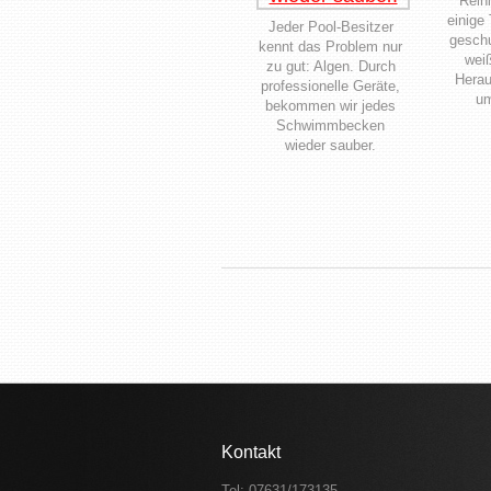
Rein
einige
Jeder Pool-Besitzer
geschu
kennt das Problem nur
wei
zu gut: Algen. Durch
Herau
professionelle Geräte,
um
bekommen wir jedes
Schwimmbecken
wieder sauber.
Kontakt
Tel: 07631/173135