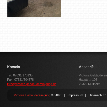
Kontakt
Anschrift
Tel: 07631/173135
Victoria Gebäuderei
Fax: 07631/704378
Hauptstr. 108
info@victoria-gebaeudereinigung.de
79379 Müllheim
Victoria Gebäudereinigung
© 2018 |
Impressum
|
Datenschutz