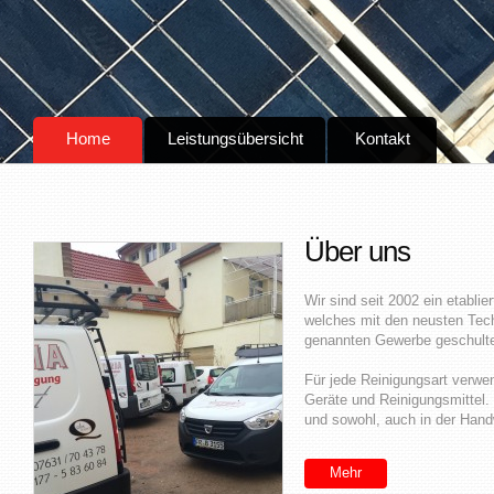
Home
Leistungsübersicht
Kontakt
Über uns
Wir sind seit 2002 ein etablie
welches mit den neusten Tec
genannten Gewerbe geschult
Für jede Reinigungsart verwe
Geräte und Reinigungsmittel. W
und sowohl, auch in der Hand
Mehr